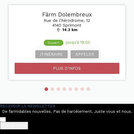
Färm Dolembreux
Rue de l’Aérodrome, 12
4140 Sprimont
14.3 km
jusqu'à 19:00
Ouvert
ITINÉRAIRE
APPELER
PLUS D'INFOS
RECEVOIR LA NEWSLETTER
De färmidables nouvelles. Pas de harcèlement. Juste vous et nous.
Je m'abonne !