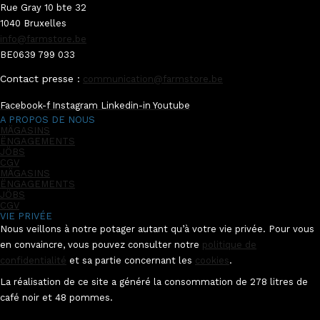
Rue Gray 10 bte 32
1040 Bruxelles
info@farmstore.be
BE0639 799 033
Contact presse :
communication@farmstore.be
Facebook-f
Instagram
Linkedin-in
Youtube
A PROPOS DE NOUS
MÄGASINS
ËNGAGEMENTS
JÖBS
CGV
MÄGASINS
ËNGAGEMENTS
JÖBS
CGV
VIE PRIVÉE
Nous veillons à notre potager autant qu’à votre vie privée. Pour vous
en convaincre, vous pouvez consulter notre
politique de
confidentialité
et sa partie concernant les
cookies
.
La réalisation de ce site a généré la consommation de 278 litres de
café noir et 48 pommes.