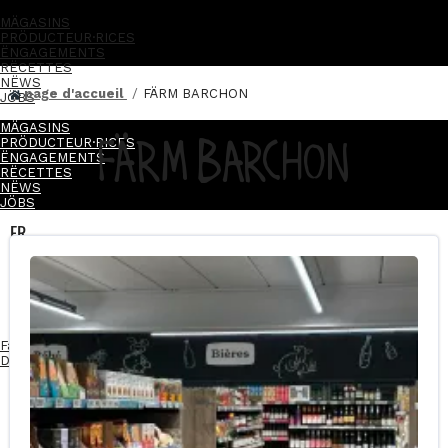
MÄGASINS
PRÖDUCTEUR·RICES
ËNGAGEMENTS
RËCETTES
NËWS
page d'accueil
FÄRM BARCHON
JÖBS
MÄGASINS
FÄRM BARCHON
PRÖDUCTEUR·RICES
ËNGAGEMENTS
RËCETTES
NËWS
JÖBS
FR
NL
FR
NL
Facebook-f
Instagram
Linkedin-in
Devenez franchisé·e