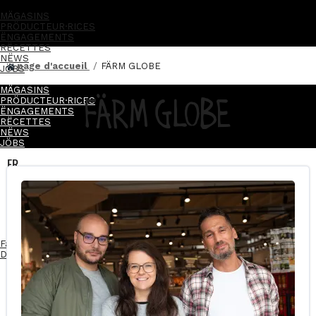
MÄGASINS
PRÖDUCTEUR·RICES
ËNGAGEMENTS
RËCETTES
NËWS
page d'accueil
FÄRM GLOBE
JÖBS
MÄGASINS
FÄRM GLOBE
PRÖDUCTEUR·RICES
ËNGAGEMENTS
RËCETTES
NËWS
JÖBS
FR
NL
FR
NL
Facebook-f
Instagram
Linkedin-in
Devenez franchisé·e