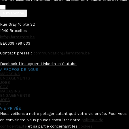
Je m'abonne !
Rue Gray 10 bte 32
1040 Bruxelles
info@farmstore.be
BE0639 799 033
Contact presse :
communication@farmstore.be
Facebook-f
Instagram
Linkedin-in
Youtube
A PROPOS DE NOUS
MÄGASINS
ËNGAGEMENTS
JÖBS
CGV
MÄGASINS
ËNGAGEMENTS
JÖBS
CGV
VIE PRIVÉE
Nous veillons à notre potager autant qu’à votre vie privée. Pour vous
en convaincre, vous pouvez consulter notre
politique de
confidentialité
et sa partie concernant les
cookies
.