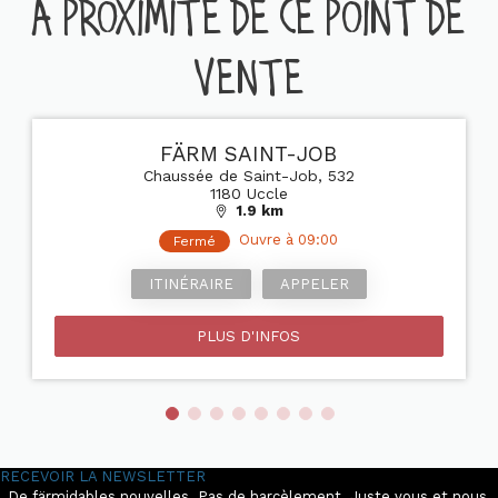
A PROXIMITÉ DE CE POINT DE
VENTE
FÄRM SAINT-JOB
Chaussée de Saint-Job, 532
1180 Uccle
1.9 km
Ouvre à 09:00
Fermé
ITINÉRAIRE
APPELER
PLUS D'INFOS
RECEVOIR LA NEWSLETTER
De färmidables nouvelles. Pas de harcèlement. Juste vous et nous.