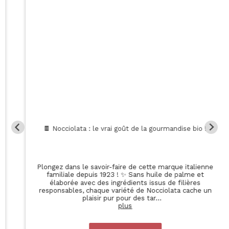
Les raclettes font leur grand retour ! 🧀
Chez Färm, on a tout ce qu’il faut pour des soirées
raclettes de QUA-LI-TÉ 🔥🧀 La raclette de La Dent
du Chat (Savoie) vous attend en pack 400g (nature ou
trio) ou en roue pour les vrais champions. Pssst… pour
les vegan, pensez
...
plus