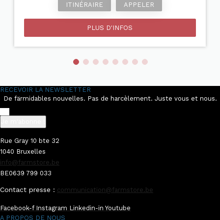
ITINÉRAIRE
APPELER
PLUS D'INFOS
RECEVOIR LA NEWSLETTER
De färmidables nouvelles. Pas de harcèlement. Juste vous et nous.
Je m'abonne !
Rue Gray 10 bte 32
1040 Bruxelles
info@farmstore.be
BE0639 799 033
Contact presse :
communication@farmstore.be
Facebook-f
Instagram
Linkedin-in
Youtube
A PROPOS DE NOUS