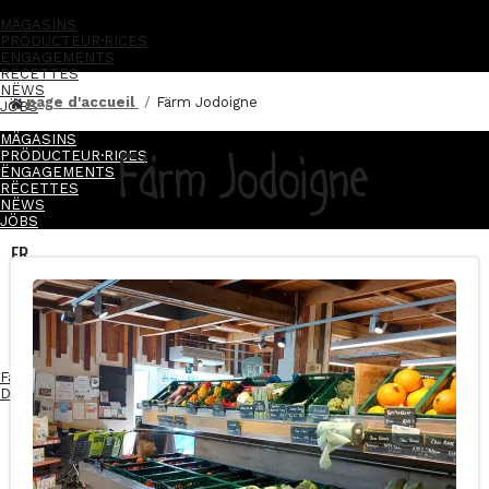
MÄGASINS
PRÖDUCTEUR·RICES
ËNGAGEMENTS
RËCETTES
NËWS
page d'accueil
Färm Jodoigne
JÖBS
MÄGASINS
Färm Jodoigne
PRÖDUCTEUR·RICES
ËNGAGEMENTS
RËCETTES
NËWS
JÖBS
FR
NL
FR
NL
Facebook-f
Instagram
Linkedin-in
Devenez franchisé·e