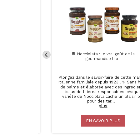
ngembre ou
🍫 Nocciolata : le vrai goût de la
gourmandise bio !
aitrices ! 💥
Plongez dans le savoir-faire de cette marqu
ngembre pour
italienne familiale depuis 1923 ! ✨ Sans huil
 fraîcheur
de palme et élaborée avec des ingrédients
 une pause
issus de filières responsables, chaque
urellement
variété de Nocciolata cache un plaisir pur
..
pour des tar
...
plus
EN SAVOIR PLUS