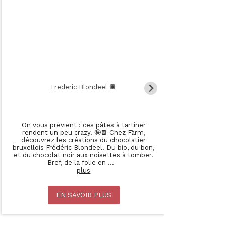
Frederic Blondeel 🍫
CHOC DES P
On vous prévient : ces pâtes à tartiner
La boiss
rendent un peu crazy. 🤪🍫 Chez Färm,
CHÈRE qu
découvrez les créations du chocolatier
grandes sur
bruxellois Frédéric Blondeel. Du bio, du bon,
une promo
et du chocolat noir aux noisettes à tomber.
Bref, de la folie en
...
plus
EN SAVOIR PLUS