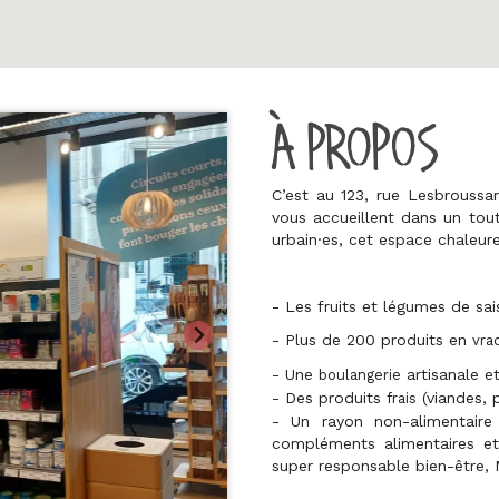
À PROPOS
C’est au
123, rue Lesbroussar
vous accueillent dans un to
urbain·es
, cet espace chaleu
-
Les
fruits et légumes de sai
- Plus de 200 produits en
vra
-
Une
artisanale
et
boulangerie
- Des produits
(viandes, 
frais
- Un rayon non-alimentair
compléments alimentaires e
super responsable bien-être, 