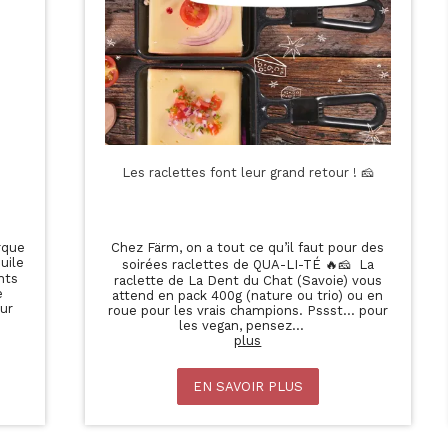
Les raclettes font leur grand retour ! 🧀
e
Chez Färm, on a tout ce qu’il faut pour des
e
soirées raclettes de QUA-LI-TÉ 🔥🧀 La
raclette de La Dent du Chat (Savoie) vous
attend en pack 400g (nature ou trio) ou en
roue pour les vrais champions. Pssst… pour
les vegan, pensez
...
plus
EN SAVOIR PLUS