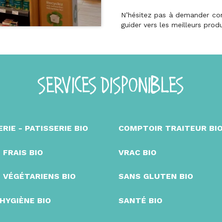
N’hésitez pas à demander cons
guider vers les meilleurs prod
SERVICES DISPONIBLES
RIE - PATISSERIE BIO
COMPTOIR TRAITEUR BI
 FRAIS BIO
VRAC BIO
 VÉGÉTARIENS BIO
SANS GLUTEN BIO
 HYGIÈNE BIO
SANTÉ BIO