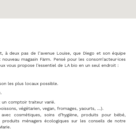
t
, à deux pas de l’avenue Louise, que Diego et son équipe
ut nouveau magasin Färm. Pensé pour les
consom’acteur·ices
reux vous propose
l’essentiel de LA bio
en un seul endroit :
son les plus locaux
possible
.
.
c
 un comptoir
varié.
traiteur
poissons, végétarien, vegan, fromages, yaourts, …).
e avec
cosmétiques, soins d’hygiène, produits pour bébé,
t produits ménagers écologiques
sur les conseils de notre
Marie
.