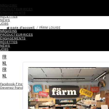
MÄGASINS
PRÖDUCTEUR·RICES
ËNGAGEMENTS
RËCETTES
NËWS
JÖBS
page d'accueil
FÄRM LOUISE
MÄGASINS
PRÖDUCTEUR·RICES
ËNGAGEMENTS
RËCETTES
NËWS
JÖBS
FR
NL
FR
NL
Facebook-f
Instagram
Linkedin-in
Devenez franchisé·e