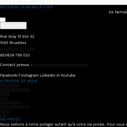
RECEVOIR LA NEWSLETTER
De färmid
Je m'abonne !
Rue Gray 10 bte 32
1040 Bruxelles
info@farmstore.be
BE0639 799 033
Contact presse :
communication@farmstore.be
Facebook-f
Instagram
Linkedin-in
Youtube
A PROPOS DE NOUS
MÄGASINS
ËNGAGEMENTS
JÖBS
CGV
MÄGASINS
ËNGAGEMENTS
JÖBS
CGV
VIE PRIVÉE
Nous veillons à notre potager autant qu’à votre vie privée. Pour vous