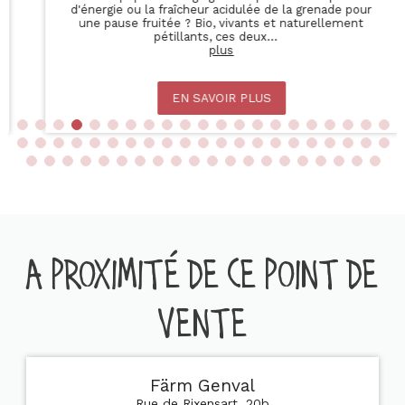
élaborée avec des ingrédients issus de filières
responsables, chaque variété de Nocciolata cache un
plaisir pur pour des tar
...
plus
EN SAVOIR PLUS
A PROXIMITÉ DE CE POINT DE
VENTE
Färm Genval
Rue de Rixensart, 20b