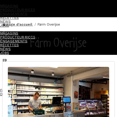
MÄGASINS
PRÖDUCTEUR·RICES
ËNGAGEMENTS
RËCETTES
NËWS
page d'accueil
Färm Overijse
JÖBS
MÄGASINS
Färm Overijse
PRÖDUCTEUR·RICES
ËNGAGEMENTS
RËCETTES
NËWS
JÖBS
FR
NL
FR
NL
Facebook-f
Instagram
Linkedin-in
Devenez franchisé·e