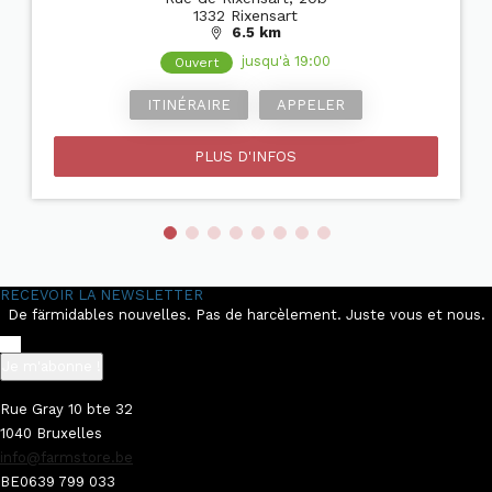
1332 Rixensart
6.5 km
jusqu'à 19:00
Ouvert
ITINÉRAIRE
APPELER
PLUS D'INFOS
RECEVOIR LA NEWSLETTER
De färmidables nouvelles. Pas de harcèlement. Juste vous et nous.
Je m'abonne !
Rue Gray 10 bte 32
1040 Bruxelles
info@farmstore.be
BE0639 799 033