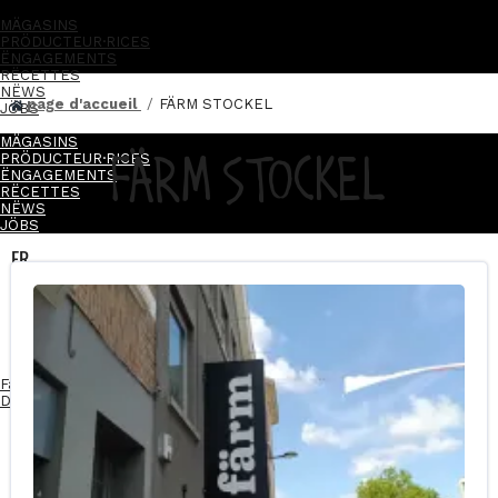
MÄGASINS
PRÖDUCTEUR·RICES
ËNGAGEMENTS
RËCETTES
NËWS
page d'accueil
FÄRM STOCKEL
JÖBS
MÄGASINS
FÄRM STOCKEL
PRÖDUCTEUR·RICES
ËNGAGEMENTS
RËCETTES
NËWS
JÖBS
FR
NL
FR
NL
Facebook-f
Instagram
Linkedin-in
Devenez franchisé·e