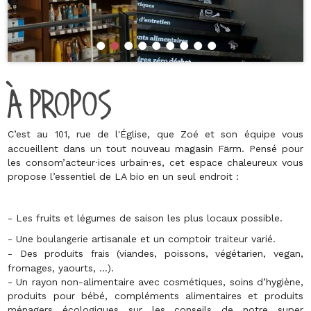
À PROPOS
C’est au
, rue de l'Église
, que Zoé et son équipe vous
101
accueillent dans un tout nouveau magasin Färm. Pensé pour
les
consom’acteur·ices urbain·es
, cet espace chaleureux vous
propose
l’essentiel de LA bio
en un seul endroit :
-
Les
fruits et légumes de saison les plus locaux
possible.
-
Une
artisanale et un comptoir
varié.
boulangerie
traiteur
- Des produits
(viandes, poissons, végétarien, vegan,
frais
fromages, yaourts, …).
- Un rayon non-alimentaire avec
cosmétiques, soins d’hygiène,
produits pour bébé, compléments alimentaires et produits
ménagers écologiques
sur les conseils de notre super