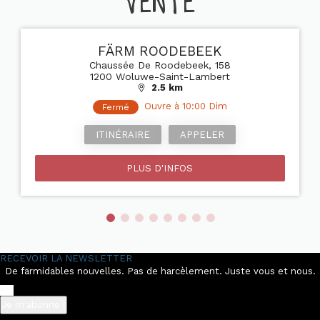
VENTE
FÄRM ROODEBEEK
Chaussée De Roodebeek, 158
1200 Woluwe-Saint-Lambert
2.5 km
Ouvre à 10:00 Dim
Fermé
ITINÉRAIRE
APPELER
PLUS D'INFOS
RECEVOIR LA NEWSLETTER
De färmidables nouvelles. Pas de harcèlement. Juste vous et nous.
Je m'abonne !