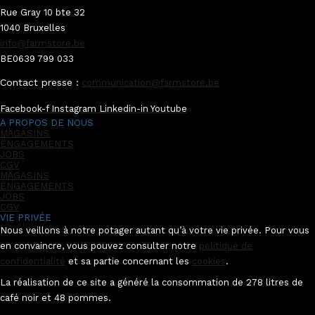
Rue Gray 10 bte 32
1040 Bruxelles
info@farmstore.be
BE0639 799 033
Contact presse :
communication@farmstore.be
Facebook-f
Instagram
Linkedin-in
Youtube
A PROPOS DE NOUS
MÄGASINS
ËNGAGEMENTS
JÖBS
CGV
MÄGASINS
ËNGAGEMENTS
JÖBS
CGV
VIE PRIVÉE
Nous veillons à notre potager autant qu’à votre vie privée. Pour vous
en convaincre, vous pouvez consulter notre
politique de
confidentialité
et sa partie concernant les
cookies
.
La réalisation de ce site a généré la consommation de 278 litres de
café noir et 48 pommes.