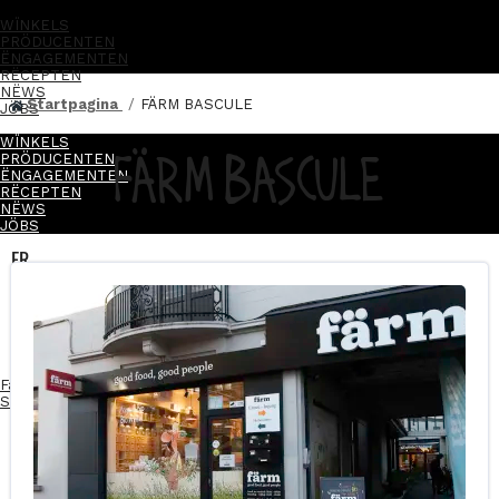
WÏNKELS
PRÖDUCENTEN
ËNGAGEMENTEN
RËCEPTEN
NËWS
Startpagina
FÄRM BASCULE
JÖBS
WÏNKELS
FÄRM BASCULE
PRÖDUCENTEN
ËNGAGEMENTEN
RËCEPTEN
NËWS
JÖBS
FR
NL
FR
NL
Facebook-f
Instagram
Linkedin-in
Start je franchise