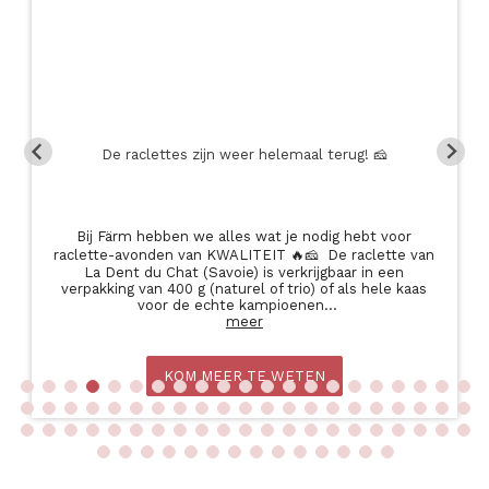
De raclettes zijn weer helemaal terug! 🧀
Bij Färm hebben we alles wat je nodig hebt voor
raclette-avonden van KWALITEIT 🔥🧀 De raclette van
La Dent du Chat (Savoie) is verkrijgbaar in een
verpakking van 400 g (naturel of trio) of als hele kaas
voor de echte kampioenen
...
meer
KOM MEER TE WETEN