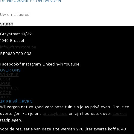
DE NIEUWSBRIEF ONTVANGEN
Färmidabele nieuwtjes. Geen opdringerig gedoe. Enkel jij en wij.
Graystraat 10/32
1040 Brussel
info@farmstore.be
BE0639 799 033
Facebook-f
Instagram
Linkedin-in
Youtube
OVER ONS
WÏNKELS
CÖOP
JÖBS
WÏNKELS
CÖOP
JÖBS
JE PRIVÉ-LEVEN
Wij zorgen net zo goed voor onze tuin als jouw privéleven. Om je te
overtuigen, kan je ons
privacybeleid
en zijn hoofdstuk over
cookies
raadplegen.
Voor de realisatie van deze site werden 278 liter zwarte koffie, 48