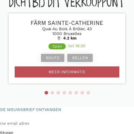
DICHTBIJ DIT VERKOOPPUNT
FÄRM SAINTE-CATHERINE
Quai Au Bois À Brûler, 43
1000 Bruxelles
4.2 km
tot 19:30
Open
ROUTE
BELLEN
MEER INFORMATIE
DE NIEUWSBRIEF ONTVANGEN
Färmidabele nieuwtjes. Geen opdringerig gedoe. Enkel jij en wij.