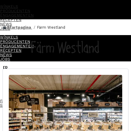
WÏNKELS
PRÖDUCENTEN
ËNGAGEMENTEN
RËCEPTEN
NËWS
Startpagina
Färm Westland
JÖBS
WÏNKELS
Färm Westland
PRÖDUCENTEN
ËNGAGEMENTEN
RËCEPTEN
NËWS
JÖBS
FR
NL
FR
NL
Facebook-f
Instagram
Linkedin-in
Start je franchise