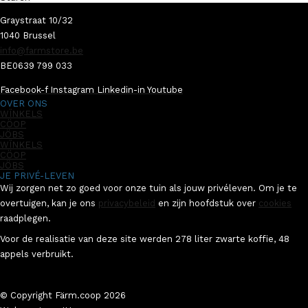
Graystraat 10/32
1040 Brussel
info@farmstore.be
BE0639 799 033
Facebook-f
Instagram
Linkedin-in
Youtube
OVER ONS
WÏNKELS
CÖOP
JÖBS
WÏNKELS
CÖOP
JÖBS
JE PRIVÉ-LEVEN
Wij zorgen net zo goed voor onze tuin als jouw privéleven. Om je te
overtuigen, kan je ons
privacybeleid
en zijn hoofdstuk over
cookies
raadplegen.
Voor de realisatie van deze site werden 278 liter zwarte koffie, 48
appels verbruikt.
© Copyright Färm.coop 2026